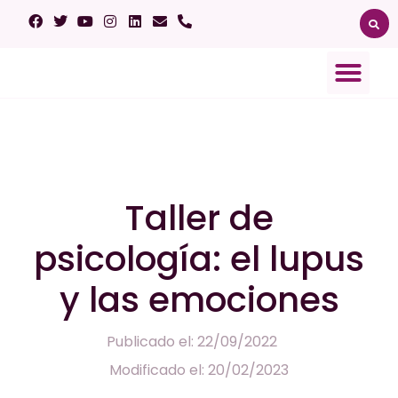
Sobre el lupus
Ensayos clínicos
Afectación orgánica
Taller de
psicología: el lupus
y las emociones
Publicado el: 22/09/2022
Modificado el: 20/02/2023