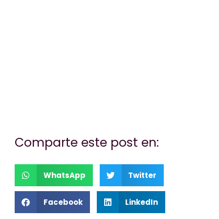
¿Te hemos ayudado?
Si es así, y quieres hacer posible que
continuemos con nuestra labor, puedes
colaborar con una donación.
Comparte este post en:
WhatsApp
Twitter
Facebook
LinkedIn