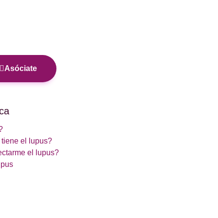
Asóciate
ca
?
tiene el lupus?
ctarme el lupus?
upus