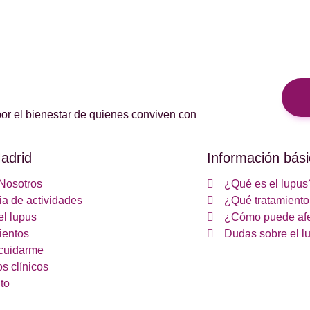
or el bienestar de quienes conviven con
adrid
Información bási
Nosotros
¿Qué es el lupus
a de actividades
¿Qué tratamiento 
el lupus
¿Cómo puede afe
ientos
Dudas sobre el l
cuidarme
s clínicos
to