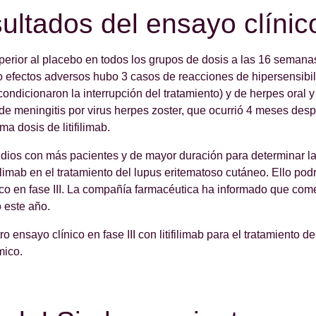
ultados del ensayo clínic
 superior al placebo en todos los grupos de dosis a las 16 seman
 efectos adversos hubo 3 casos de reacciones de hipersensibi
condicionaron la interrupción del tratamiento) y de herpes oral 
 de meningitis por virus herpes zoster, que ocurrió 4 meses desp
ima dosis de litifilimab.
dios con más pacientes y de mayor duración para determinar la 
filimab en el tratamiento del lupus eritematoso cutáneo. Ello pod
ico en fase III. La compañía farmacéutica ha informado que comen
o este año.
o ensayo clínico en fase III con litifilimab para el tratamiento de
mico.