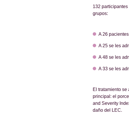
132 participantes
grupos:
A 26 pacientes 
A 25 se les adm
A 48 se les adm
A 33 se les ad
El tratamiento se
principal: el po
and Severity Inde
daño del LEC.