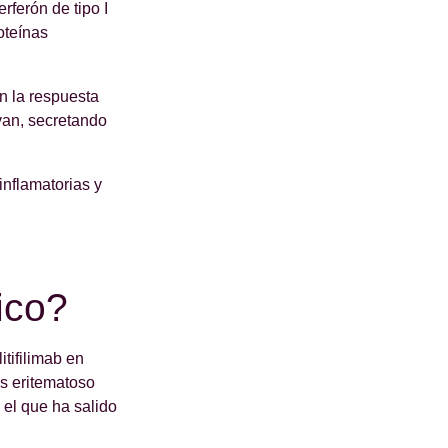
rferón de tipo I
oteínas
n la respuesta
ivan, secretando
inflamatorias y
ico?
itifilimab en
us eritematoso
 el que ha salido