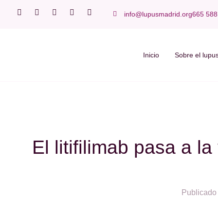
info@lupusmadrid.org
665 588
Inicio
Sobre el lupu
El litifilimab pasa a l
Publicado 