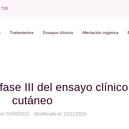
 718
s
Tratamientos
Ensayos clínicos
Afectación orgánica
a fase III del ensayo clínic
cutáneo
el: 02/08/2022
Modificado el: 22/11/2024