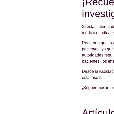
¡Recuer
investi
Si estás interesad
médico e indícale 
Recuerda que la a
pacientes, ya que
autoridades regul
pacientes, los en
Desde la Asociaci
esta fase II.
¡Seguiremos info
Artícul