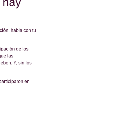
o hay
ación, habla con tu
ipación de los
que las
ben. Y, sin los
articiparon en