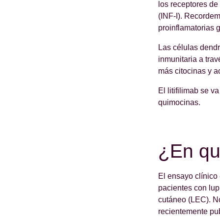
los receptores de 
(INF-I). Recordemo
proinflamatorias 
Las células dendr
inmunitaria a trav
más citocinas y ac
El litifilimab se 
quimocinas.
¿En qué
El ensayo clínico 
pacientes con lup
cutáneo (LEC). No
recientemente pu