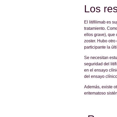
Los res
El litifilimab es
tratamiento. Como
ellos grave), que 
zoster. Hubo otro
participante la últ
Se necesitan estu
seguridad del liti
en el ensayo clín
del ensayo clínic
Además, existe otr
eritematoso sisté