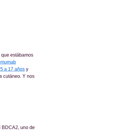
os que estábamos
limumab
 5 a 17 años
y
pus cutáneo. Y nos
 el BDCA2, uno de