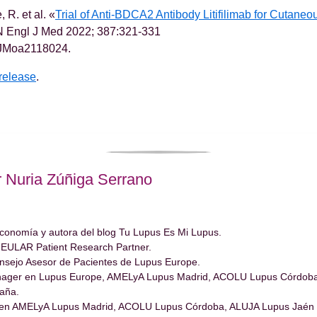
, R. et al. «
Trial of Anti-BDCA2 Antibody Litifilimab for Cutane
N Engl J Med 2022; 387:321-331
JMoa2118024.
release
.
r Nuria Zúñiga Serrano
conomía y autora del blog Tu Lupus Es Mi Lupus.
 EULAR Patient Research Partner.
nsejo Asesor de Pacientes de Lupus Europe.
ager en Lupus Europe, AMELyA Lupus Madrid, ACOLU Lupus Córdoba
aña.
en AMELyA Lupus Madrid, ACOLU Lupus Córdoba, ALUJA Lupus Jaén