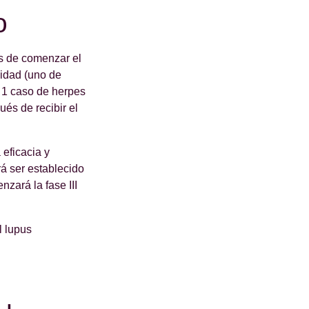
o
as de comenzar el
lidad (uno de
y 1 caso de herpes
ués de recibir el
eficacia y
rá ser establecido
zará la fase III
l lupus