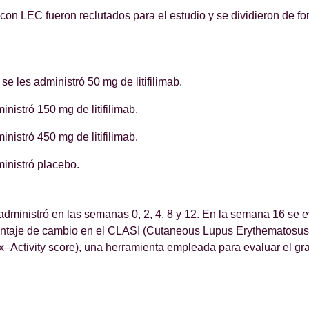
 con LEC fueron reclutados para el estudio y se dividieron de fo
se les administró 50 mg de litifilimab.
inistró 150 mg de litifilimab.
inistró 450 mg de litifilimab.
ministró placebo.
 administró en las semanas 0, 2, 4, 8 y 12. En la semana 16 se e
rcentaje de cambio en el CLASI (Cutaneous Lupus Erythematosu
x–Activity score), una herramienta empleada para evaluar el gr