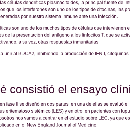
las células dendríticas plasmacitoides, la principal fuente de inte
s que los interferones son uno de los tipos de citocinas, las pr
generadas por nuestro sistema inmune ante una infección.
íticas son uno de los muchos tipos de células que intervienen e
és de la presentación del antígeno a los linfocitos T, que se act
tivando, a su vez, otras respuestas inmunitarias.
va a unir al BDCA2, inhibiendo la producción de IFN-I, citoquinas 
 consistió el ensayo clín
en fase II se diseñó en dos partes: en una de ellas se evaluó el l
us eritematoso sistémico (LES) y en otro, en pacientes con lup
sotros nos vamos a centrar en el estudio sobre LEC, ya que es
blicado en el New England Journal of Medicine.