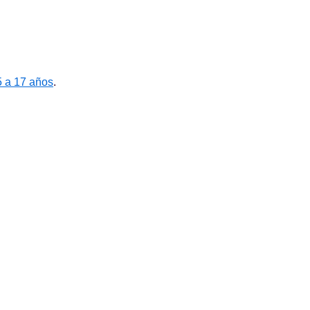
5 a 17 años
.