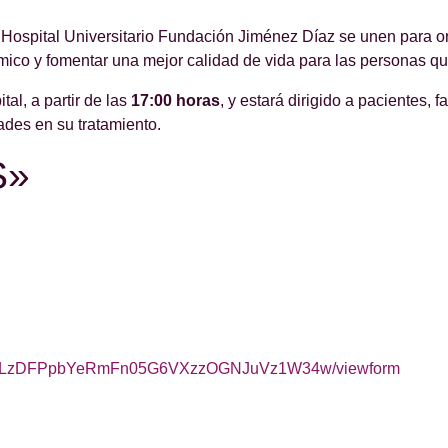
Hospital Universitario Fundación Jiménez Díaz se unen para or
émico y fomentar una mejor calidad de vida para las personas 
tal, a partir de las
17:00 horas
, y estará dirigido a pacientes, 
des en su tratamiento.
S»
8bTX1LzDFPpbYeRmFn05G6VXzzOGNJuVz1W34w/viewform