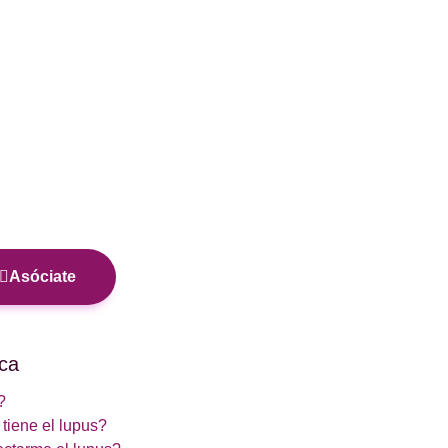
Asóciate
ca
?
tiene el lupus?