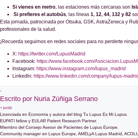
Si vienes en metro
, las estaciones más cercanas son
Isl
Si prefieres el autobús
, las líneas
1, 12, 44, 132 y 82
son
Esta jornada, patrocinada por Otsuka, GSK, AstraZeneca y Rubi
profesionales de la salud.
¡Recuerda seguirnos en redes sociales para no perderte ninguno
X:
https://twitter.com/LupusMadrid
Facebook:
https://www.facebook.com/Asociacion.LupusM
Instagram:
https://www.instagram.com/lupus_madrid
LinkedIn:
https://www.linkedin.com/company/lupus-madrid
Escrito por Nuria Zúñiga Serrano
+ posts
Licenciada en Economía y autora del blog Tu Lupus Es Mi Lupus.
EUPATI fellow y EULAR Patient Research Partner.
Miembro del Consejo Asesor de Pacientes de Lupus Europe.
Community manager en Lupus Europe, AMELyA Lupus Madrid, ACOLU