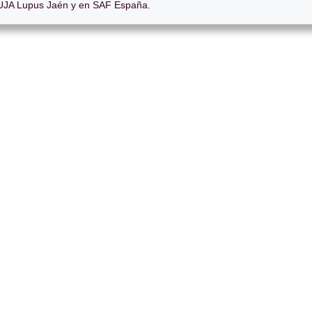
JA Lupus Jaén y en SAF España.
on nuestra labor, puedes colaborar con una donación.