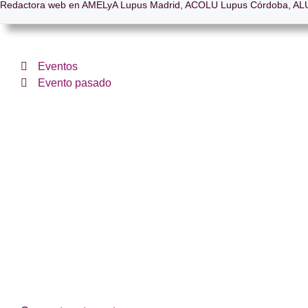
Redactora web en AMELyA Lupus Madrid, ACOLU Lupus Córdoba, ALU
Eventos
Evento pasado
¿Te hemos ayudado?
Si es así, y quieres hacer posible que continuemos c