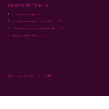
Información básica
¿Qué es el lupus?
¿Qué tratamiento tiene el lupus?
¿Cómo puede afectarme el lupus?
Dudas sobre el lupus
Aviso legal
Política de privacidad
Política de cookies
Diseñado por Wondermochi