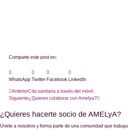
Si es así, y quieres hacer posible que
continuemos con nuestra labor, puedes
colaborar con una donación.
Comparte este post en:
WhatsApp
Twitter
Facebook
LinkedIn
Anterior
Cita sanitaria a través del móvil
Siguiente
¿Quieres colaborar con Amelya?
¿Quieres hacerte socio de AMELyA?
Únete a nosotros y forma parte de una comunidad que trabaja