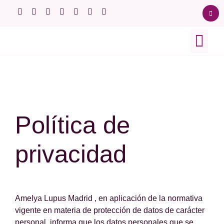
Sobre el lupus
Ensayos clínicos
Afectación orgán
Política de
privacidad
Amelya Lupus Madrid , en aplicación de la normativa
vigente en materia de protección de datos de carácter
personal, informa que los datos personales que se