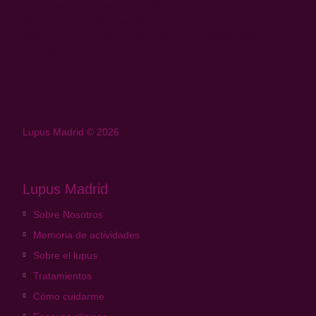
de Madrid con el número 15688.
Declarada de utilidad pública municipal.
Calle Ferrocarril, 18- Planta 2. Oficina 1. 28045 Madrid
(España)
Lupus Madrid © 2026
Lupus Madrid
Sobre Nosotros
Memoria de actividades
Sobre el lupus
Tratamientos
Cómo cuidarme