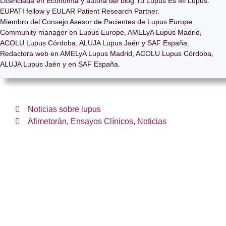
Licenciada en Economía y autora del blog Tu Lupus Es Mi Lupus.
EUPATI fellow y EULAR Patient Research Partner.
Miembro del Consejo Asesor de Pacientes de Lupus Europe.
Community manager en Lupus Europe, AMELyA Lupus Madrid,
ACOLU Lupus Córdoba, ALUJA Lupus Jaén y SAF España.
Redactora web en AMELyA Lupus Madrid, ACOLU Lupus Córdoba,
ALUJA Lupus Jaén y en SAF España.
Noticias sobre lupus
Afimetorán
,
Ensayos Clínicos
,
Noticias
¿Te hemos ayudado?
Si es así, y quieres hacer posible que
continuemos con nuestra labor, puedes