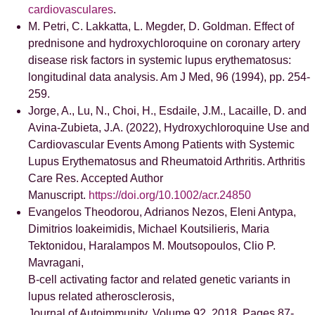
cardiovasculares
.
M. Petri, C. Lakkatta, L. Megder, D. Goldman. Effect of
prednisone and hydroxychloroquine on coronary artery
disease risk factors in systemic lupus erythematosus:
longitudinal data analysis. Am J Med, 96 (1994), pp. 254-
259.
Jorge, A., Lu, N., Choi, H., Esdaile, J.M., Lacaille, D. and
Avina-Zubieta, J.A. (2022), Hydroxychloroquine Use and
Cardiovascular Events Among Patients with Systemic
Lupus Erythematosus and Rheumatoid Arthritis. Arthritis
Care Res. Accepted Author
Manuscript.
https://doi.org/10.1002/acr.24850
Evangelos Theodorou, Adrianos Nezos, Eleni Antypa,
Dimitrios Ioakeimidis, Michael Koutsilieris, Maria
Tektonidou, Haralampos M. Moutsopoulos, Clio P.
Mavragani,
B-cell activating factor and related genetic variants in
lupus related atherosclerosis,
Journal of Autoimmunity, Volume 92, 2018, Pages 87-