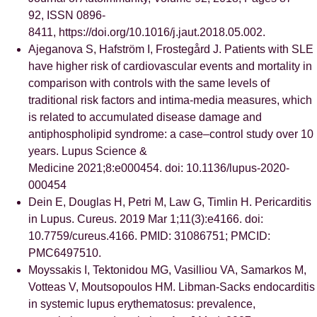
92, ISSN 0896-
8411, https://doi.org/10.1016/j.jaut.2018.05.002.
Ajeganova S, Hafström I, Frostegård J. Patients with SLE
have higher risk of cardiovascular events and mortality in
comparison with controls with the same levels of
traditional risk factors and intima-media measures, which
is related to accumulated disease damage and
antiphospholipid syndrome: a case–control study over 10
years. Lupus Science &
Medicine 2021;8:e000454. doi: 10.1136/lupus-2020-
000454
Dein E, Douglas H, Petri M, Law G, Timlin H. Pericarditis
in Lupus. Cureus. 2019 Mar 1;11(3):e4166. doi:
10.7759/cureus.4166. PMID: 31086751; PMCID:
PMC6497510.
Moyssakis I, Tektonidou MG, Vasilliou VA, Samarkos M,
Votteas V, Moutsopoulos HM. Libman-Sacks endocarditis
in systemic lupus erythematosus: prevalence,