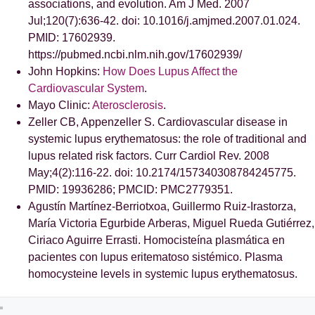
associations, and evolution. Am J Med. 2007
Jul;120(7):636-42. doi: 10.1016/j.amjmed.2007.01.024.
PMID: 17602939.
https://pubmed.ncbi.nlm.nih.gov/17602939/
John Hopkins:
How Does Lupus Affect the
Cardiovascular System
.
Mayo Clinic:
Aterosclerosis
.
Zeller CB, Appenzeller S. Cardiovascular disease in
systemic lupus erythematosus: the role of traditional and
lupus related risk factors. Curr Cardiol Rev. 2008
May;4(2):116-22. doi: 10.2174/157340308784245775.
PMID: 19936286; PMCID: PMC2779351.
Agustín Martínez-Berriotxoa, Guillermo Ruiz-Irastorza,
María Victoria Egurbide Arberas, Miguel Rueda Gutiérrez,
Ciriaco Aguirre Errasti. Homocisteína plasmática en
pacientes con lupus eritematoso sistémico. Plasma
homocysteine levels in systemic lupus erythematosus.