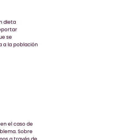
n dieta
eportar
ue se
a a la población
en el caso de
oblema. Sobre
amos a través de