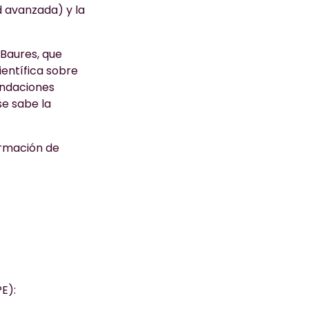
d avanzada) y la
Baures, que
ientífica sobre
endaciones
se sabe la
ormación de
E):