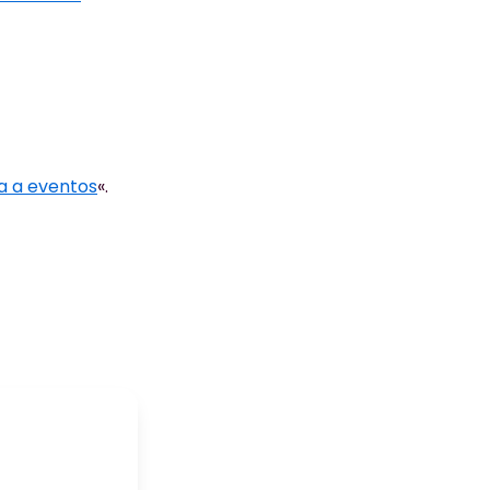
a a eventos
«.