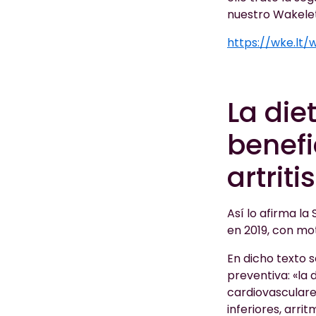
nuestro Wakelet
https://wke.lt
La die
benefi
artrit
Así lo afirma l
en 2019, con mo
En dicho texto s
preventiva: «la
cardiovasculare
inferiores, arri