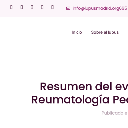
info@lupusmadrid.org
665 
Inicio
Sobre el lupus
Resumen del eve
Reumatología Ped
Publicado e