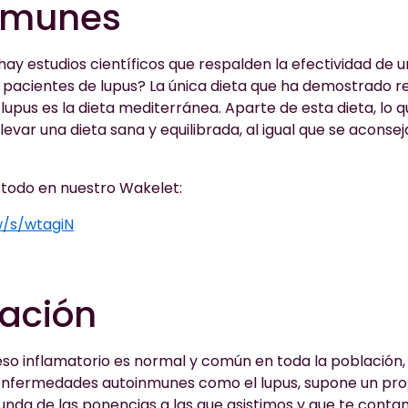
nmunes
ay estudios científicos que respalden la efectividad de u
 pacientes de lupus? La única dieta que ha demostrado r
 lupus es la dieta mediterránea. Aparte de esta dieta, lo q
evar una dieta sana y equilibrada, al igual que se aconsej
todo en nuestro Wakelet:
w/s/wtagiN
mación
so inflamatorio es normal y común en toda la población, 
enfermedades autoinmunes como el lupus, supone un pr
gunda de las ponencias a las que asistimos y que te cont