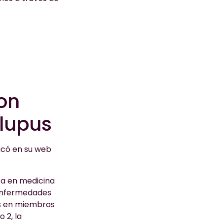
on
 lupus
icó en su web
sta en medicina
 enfermedades
os en miembros
 2, la