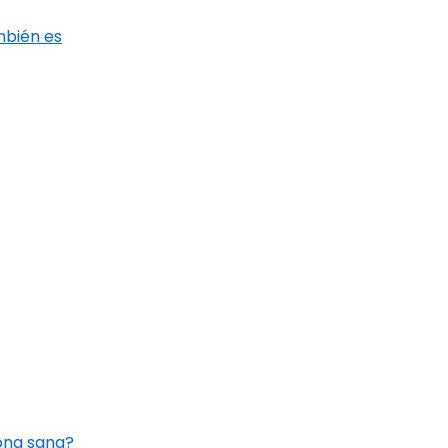
mbién es
ona sana?