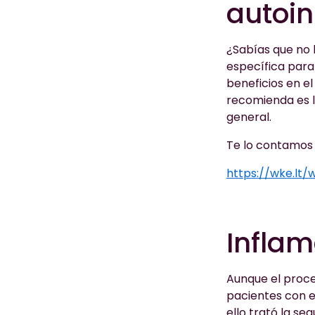
autoi
¿Sabías que no h
específica para
beneficios en el
recomienda es ll
general.
Te lo contamos 
https://wke.lt/
Infla
Aunque el proce
pacientes con 
ello trató la se