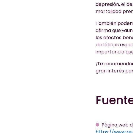
depresión, el d
mortalidad pre
También podemo
afirma que «aun
los efectos ben
dietéticas espe
importancia que
¡Te recomendamo
gran interés par
Fuente
Página web d
https://www.re