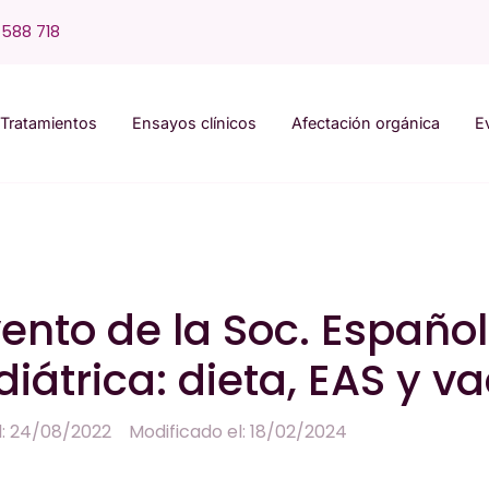
588 718
Tratamientos
Ensayos clínicos
Afectación orgánica
E
nto de la Soc. Españo
iátrica: dieta, EAS y v
l: 24/08/2022
Modificado el: 18/02/2024