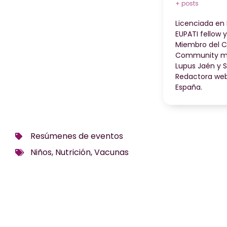
+ posts
Licenciada en 
EUPATI fellow 
Miembro del C
Community man
Lupus Jaén y 
Redactora web
España.
Resúmenes de eventos
Niños
,
Nutrición
,
Vacunas
¿Te hemos ayudado?