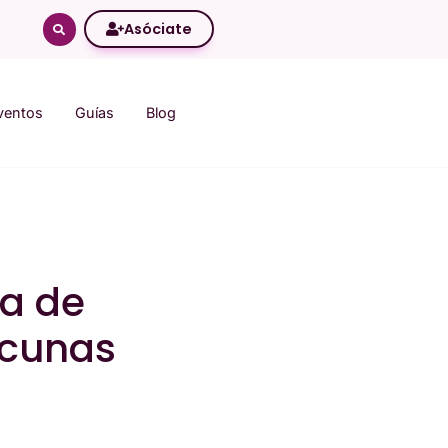
Asóciate
ventos
Guías
Blog
la de
acunas