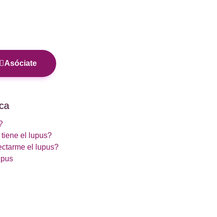
Asóciate
ca
?
tiene el lupus?
ctarme el lupus?
upus