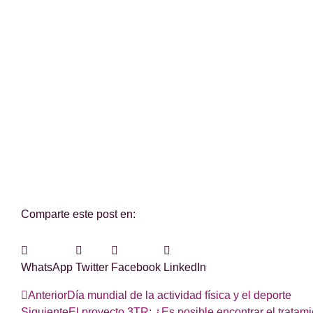
¿Te hemos ayudado?
Si es así, y quieres hacer posible que continuemos c
Comparte este post en:
WhatsApp
Twitter
Facebook
LinkedIn
Anterior
Día mundial de la actividad física y el deporte
Siguiente
El proyecto 3TR: ¿Es posible encontrar el tratami