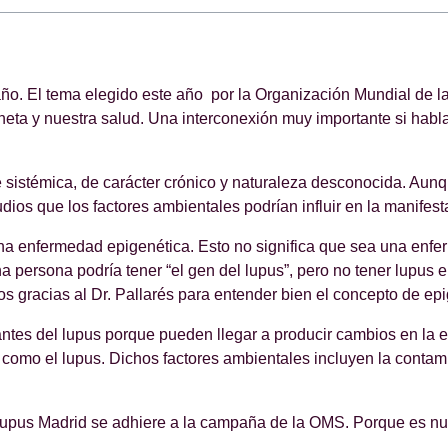
a año. El tema elegido este año por la Organización Mundial de 
aneta y nuestra salud. Una interconexión muy importante si habl
istémica, de carácter crónico y naturaleza desconocida. Aunq
os que los factores ambientales podrían influir en la manifesta
una enfermedad epigenética. Esto no significa que sea una enfe
 persona podría tener “el gen del lupus”, pero no tener lupus en
 gracias al Dr. Pallarés para entender bien el concepto de epi
ntes del lupus porque pueden llegar a producir cambios en la 
mo el lupus. Dichos factores ambientales incluyen la contamin
 Lupus Madrid se adhiere a la campaña de la OMS. Porque es nu