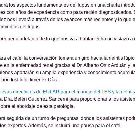
rá los aspectos fundamentales del lupus en una charla introd
tes con años de experiencia como para recién diagnosticados.
ez nos llevará a través de los avances más recientes y lo que e
tamientos del lupus.
 pequeño adelanto de lo que nos va a hablar, echa un vistazo a
a el café, la conversación tomará un giro hacia la nefritis lúpi
ne en la enfermedad renal gracias al Dr. Alberto Ortiz Arduán y l
uienes aportarán su amplia experiencia y conocimiento acumul
ción Instituto Jiménez Díaz.
uevas directrices de EULAR para el manejo del LES y la nefritis
a Dra. Belén Gutiérrez Sancerni para proporcionar a los asisten
obre el abordaje de esta patología.
á seguida de un turno de preguntas, donde los asistentes podr
los expertos. Además, se incluirá una pausa para el café.