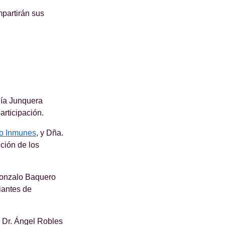
partirán sus
Pía Junquera
articipación.
to Inmunes
, y Dña.
ción de los
Gonzalo Baquero
iantes de
 Dr. Ángel Robles