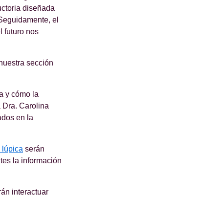
uctoria diseñada
 Seguidamente, el
l futuro nos
 nuestra sección
ca y cómo la
a Dra. Carolina
ados en la
 lúpica
serán
tes la información
án interactuar