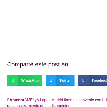
¿Te hemos ayudado?
Si es así, y quieres hacer posible que continuemos co
con una donación.
Comparte este post en:
WhatsApp
Twitter
Faceboo
Anterior
AMELyA Lupus Madrid firma un convenio con LUD
desabastecimiento de medicamentos