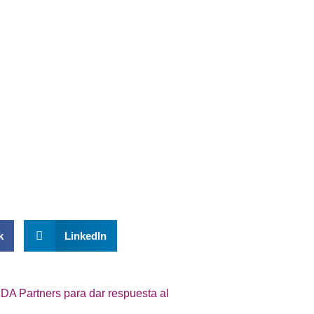
n nuestra labor, puedes colaborar
k
LinkedIn
A Partners para dar respuesta al