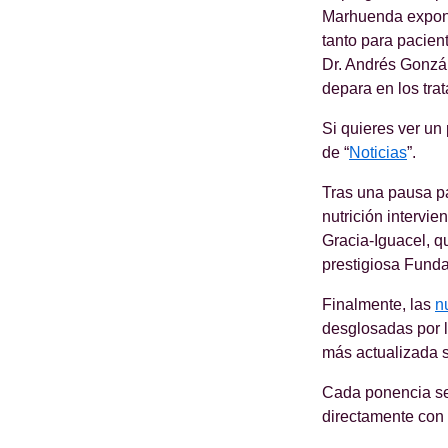
Marhuenda expond
tanto para pacien
Dr. Andrés Gonzál
depara en los tra
Si quieres ver un
de “
Noticias
”.
Tras una pausa par
nutrición intervie
Gracia-Iguacel, q
prestigiosa Funda
Finalmente, las
n
desglosadas por l
más actualizada s
Cada ponencia ser
directamente con 