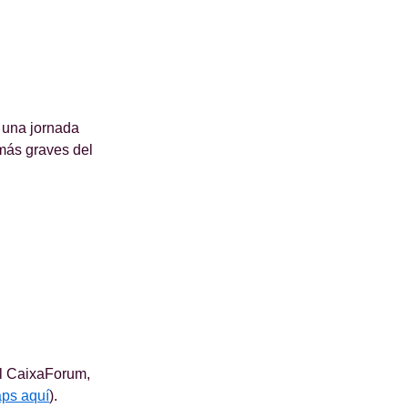
 una jornada
 más graves del
el CaixaForum,
aps aquí
).