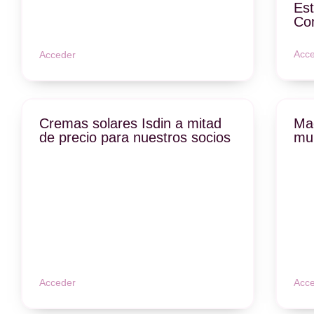
Est
Co
Acc
Acceder
Cremas solares Isdin a mitad
Mad
de precio para nuestros socios
mun
Acceder
Acc