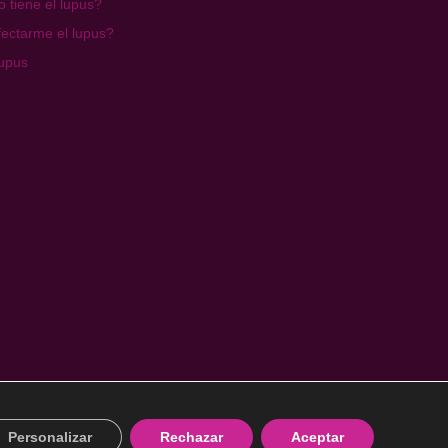
 tiene el lupus?
ectarme el lupus?
lupus
Diseñado por Wondermochi
Personalizar
Rechazar
Aceptar