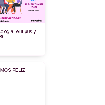
cología: el lupus y
es
AMOS FELIZ