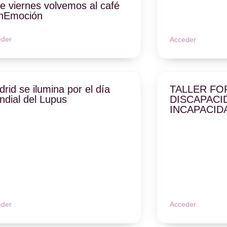
e viernes volvemos al café
nEmoción
eder
Acceder
rid se ilumina por el día
TALLER FO
dial del Lupus
DISCAPACI
INCAPACID
eder
Acceder