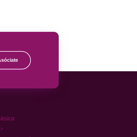
Asóciate
ásica
s?