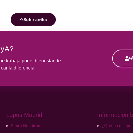
Subir arriba
LyA?
e trabaja por el bienestar de
ar la diferencia.
Lupus Madrid
Información b
Sobre Nosotros
¿Qué es el lupu