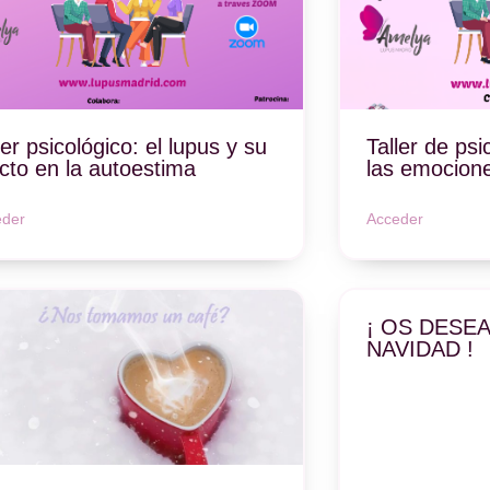
ler psicológico: el lupus y su
Taller de psi
cto en la autoestima
las emocion
eder
Acceder
¡ OS DESE
NAVIDAD !