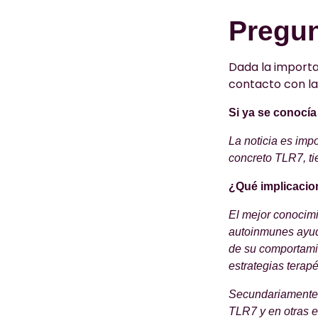
Pregun
Dada la importa
contacto con la
Si ya se conocía 
La noticia es imp
concreto TLR7, ti
¿Qué implicacion
El mejor conocimi
autoinmunes ayud
de su comportami
estrategias terapé
Secundariamente, 
TLR7 y en otras 