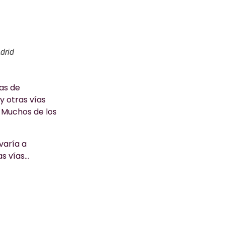
drid
ías de
ay otras vías
 Muchos de los
varía a
as vías…