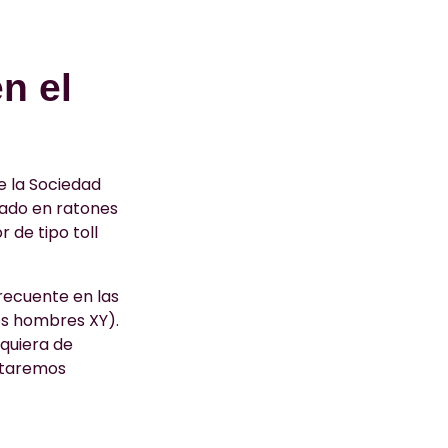
n el
e la Sociedad
zado en ratones
 de tipo toll
frecuente en las
os hombres XY).
lquiera de
staremos