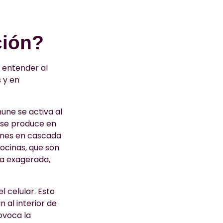
ción?
 entender al
 y en
une se activa al
 se produce en
iones en cascada
tocinas, que son
ra exagerada,
l celular. Esto
n al interior de
ovoca la