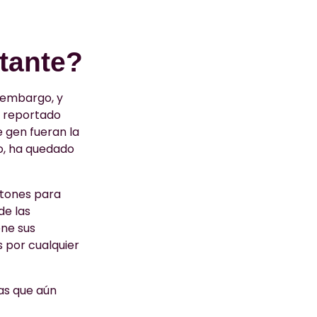
rtante?
 embargo, y
a reportado
 gen fueran la
do, ha quedado
atones para
de las
ene sus
s por cualquier
as que aún