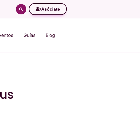
Asóciate
ventos
Guías
Blog
pus