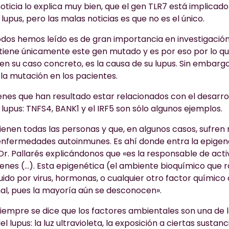
 noticia lo explica muy bien, que el gen TLR7 está implicado
lupus, pero las malas noticias es que no es el único.
todos hemos leído es de gran importancia en investigación
 tiene únicamente este gen mutado y es por eso por lo q
en su caso concreto, es la causa de su lupus. Sin embarg
la mutación en los pacientes.
enes que han resultado estar relacionados con el desarro
lupus: TNFS4, BANK1 y el IRF5 son sólo algunos ejemplos.
ienen todas las personas y que, en algunos casos, sufre
 enfermedades autoinmunes. Es ahí donde entra la epigené
Dr. Pallarés explicándonos que «es la responsable de acti
nes (…). Esta epigenética (el ambiente bioquímico que 
uido por virus, hormonas, o cualquier otro factor químico
al, pues la mayoría aún se desconocen».
siempre se dice que los factores ambientales son una de l
l lupus: la luz ultravioleta, la exposición a ciertas susta