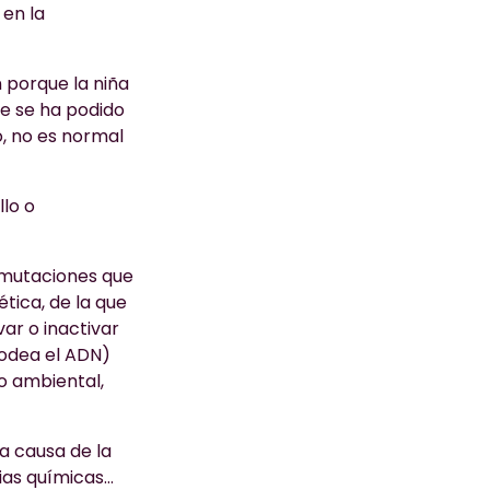
 en la
 porque la niña
ue se ha podido
o, no es normal
llo o
n mutaciones que
tica, de la que
var o inactivar
rodea el ADN)
 o ambiental,
a causa de la
ncias químicas…