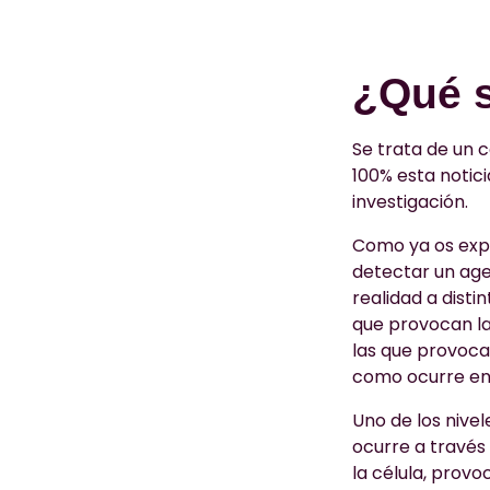
¿Qué s
Se trata de un
100% esta notic
investigación.
Como ya os expl
detectar un age
realidad a disti
que provocan la 
las que provoca
como ocurre en
Uno de los nivel
ocurre a través 
la célula, prov