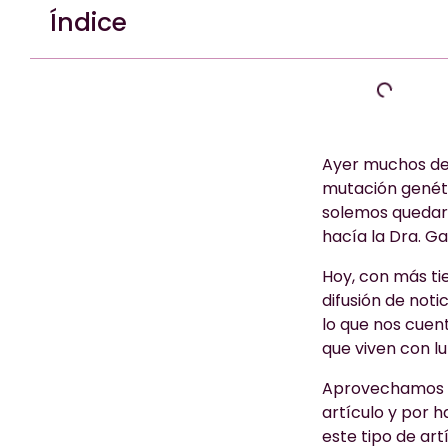
Índice
Ayer muchos de 
mutación genéti
solemos quedar 
hacía la Dra. Ga
Hoy, con más ti
difusión de noti
lo que nos cuent
que viven con l
Aprovechamos pa
artículo y por h
este tipo de art