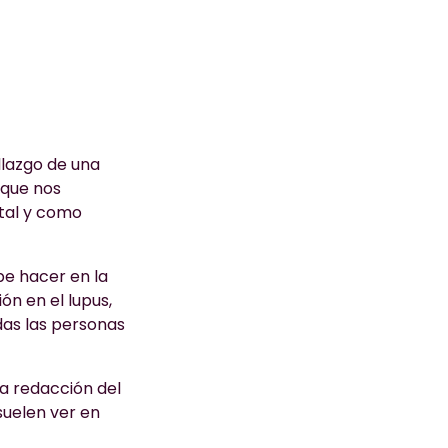
llazgo de una
 que nos
 tal y como
be hacer en la
ón en el lupus,
odas las personas
la redacción del
suelen ver en