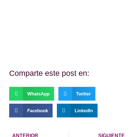
¿Te hemos ayudado?
Si es así, y quieres hacer posible que
continuemos con nuestra labor, puedes
colaborar con una donación.
Comparte este post en:
WhatsApp
Twitter
Facebook
LinkedIn
ANTERIOR
SIGUIENTE