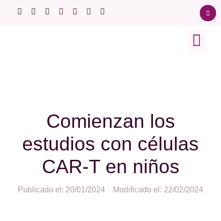
Sobre el lupus
Ensayos clínicos
Afectación orgán
Comienzan los
estudios con células
CAR-T en niños
Publicado el: 20/01/2024
Modificado el: 22/02/2024