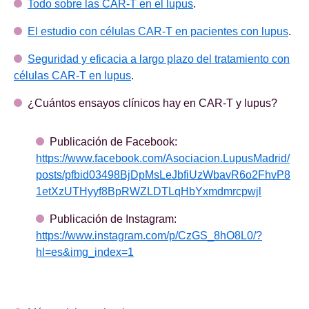
Todo sobre las CAR-T en el lupus
.
El estudio con células CAR-T en pacientes con lupus
.
Seguridad y eficacia a largo plazo del tratamiento con
células CAR-T en lupus
.
¿Cuántos ensayos clínicos hay en CAR-T y lupus?
Publicación de Facebook:
https://www.facebook.com/Asociacion.LupusMadrid/
posts/pfbid03498BjDpMsLeJbfiUzWbavR6o2FhvP8
1etXzUTHyyf8BpRWZLDTLqHbYxmdmrcpwjl
Publicación de Instagram:
https://www.instagram.com/p/CzGS_8hO8L0/?
hl=es&img_index=1