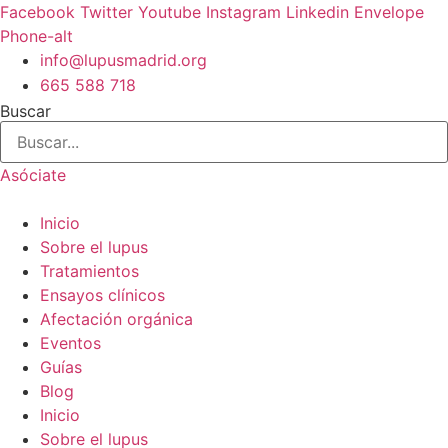
Ir
Facebook
Twitter
Youtube
Instagram
Linkedin
Envelope
al
Phone-alt
contenido
info@lupusmadrid.org
665 588 718
Buscar
Asóciate
Inicio
Sobre el lupus
Tratamientos
Ensayos clínicos
Afectación orgánica
Eventos
Guías
Blog
Inicio
Sobre el lupus