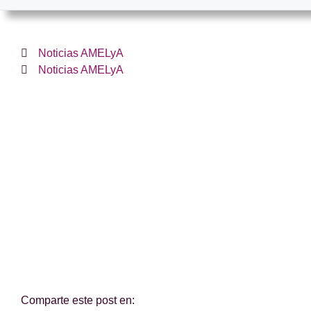
Noticias AMELyA
Noticias AMELyA
¿Te hemos ayudado?
Si es así, y quieres hacer posible que
continuemos con nuestra labor, puedes
colaborar con una donación.
Comparte este post en: