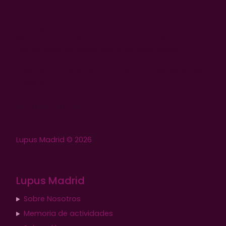
CIF: G-81359275.
Registrada en el Registro de Asociaciones de la
Comunidad de Madrid con el número 15688.
Declarada de utilidad pública municipal.
Calle Ferrocarril, 18- Planta 2. Oficina 1. 28045 Madrid
(España)
Lupus Madrid © 2026
Lupus Madrid
Sobre Nosotros
Memoria de actividades