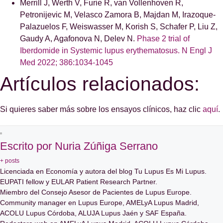
Merrill J, Werth V, Furie R, van Vollenhoven R,
Petronijevic M, Velasco Zamora B, Majdan M, Irazoque-
Palazuelos F, Weiswasser M, Korish S, Schafer P, Liu Z,
Gaudy A, Agafonova N, Delev N.
Phase 2 trial of
Iberdomide in Systemic lupus erythematosus. N Engl J
Med 2022; 386:1034-1045
Artículos relacionados:
Si quieres saber más sobre los ensayos clínicos, haz clic
aquí
.
Escrito por Nuria Zúñiga Serrano
+ posts
Licenciada en Economía y autora del blog Tu Lupus Es Mi Lupus.
EUPATI fellow y EULAR Patient Research Partner.
Miembro del Consejo Asesor de Pacientes de Lupus Europe.
Community manager en Lupus Europe, AMELyA Lupus Madrid,
ACOLU Lupus Córdoba, ALUJA Lupus Jaén y SAF España.