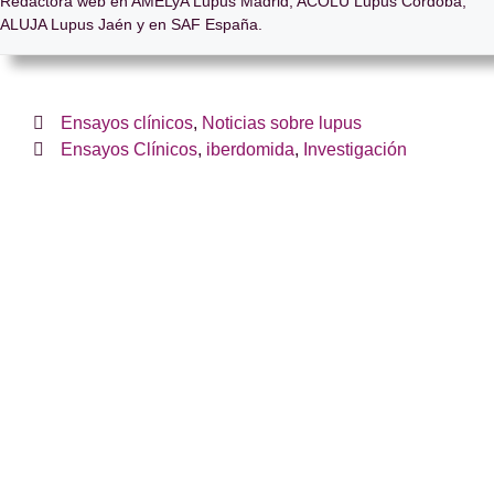
Redactora web en AMELyA Lupus Madrid, ACOLU Lupus Córdoba,
ALUJA Lupus Jaén y en SAF España.
Ensayos clínicos
,
Noticias sobre lupus
Ensayos Clínicos
,
iberdomida
,
Investigación
¿Te hemos ayudado?
Si es así, y quieres hacer posible que
continuemos con nuestra labor, puedes
colaborar con una donación.