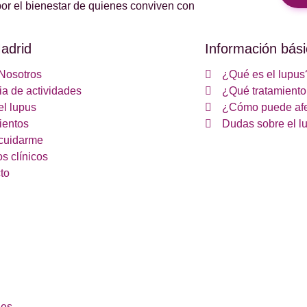
or el bienestar de quienes conviven con
adrid
Información bási
Nosotros
¿Qué es el lupus
a de actividades
¿Qué tratamiento 
el lupus
¿Cómo puede afe
ientos
Dudas sobre el l
cuidarme
s clínicos
to
ies