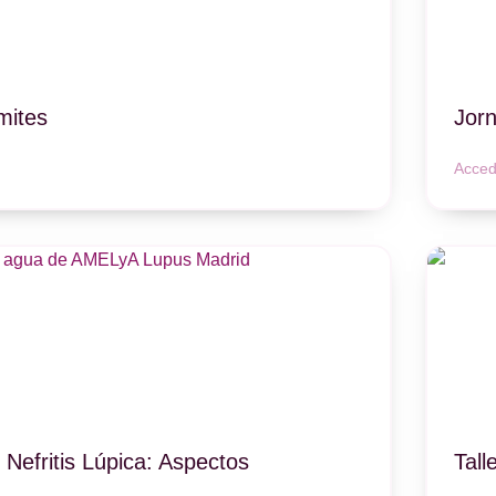
mites
Jor
Acced
Nefritis Lúpica: Aspectos
Tall