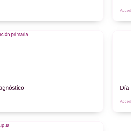
Acced
iagnóstico
Día 
Acced