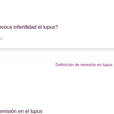
voca infertilidad el lupus?
er
emisión en el lupus