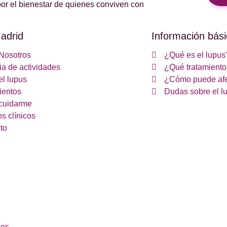
or el bienestar de quienes conviven con
adrid
Información bási
Nosotros
¿Qué es el lupus
a de actividades
¿Qué tratamiento 
el lupus
¿Cómo puede afe
ientos
Dudas sobre el l
cuidarme
s clínicos
to
ies