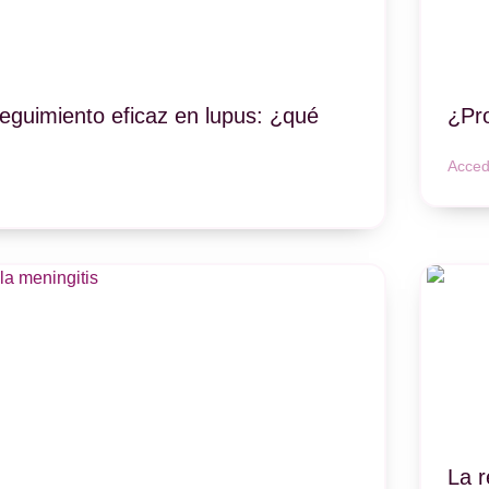
eguimiento eficaz en lupus: ¿qué
¿Pro
Acced
La r