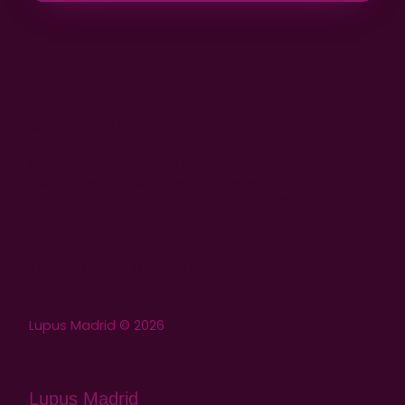
CIF: G-81359275.
Registrada en el Registro de Asociaciones de la
Comunidad de Madrid con el número 15688.
Declarada de utilidad pública municipal.
Calle Ferrocarril, 18- Planta 2. Oficina 1. 28045 Madrid
(España)
Lupus Madrid © 2026
Lupus Madrid