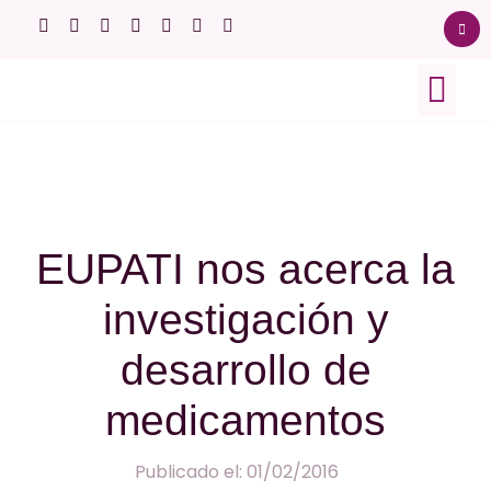
Sobre el lupus
Ensayos clínicos
Afectación orgán
EUPATI nos acerca la
investigación y
desarrollo de
medicamentos
Publicado el: 01/02/2016