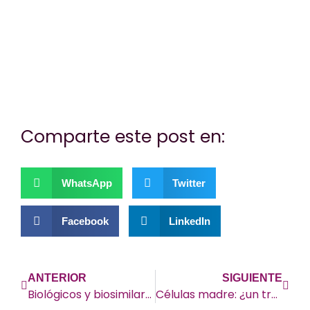
Si es así, y quieres hacer posible que
continuemos con nuestra labor, puedes
colaborar con una donación.
Comparte este post en:
WhatsApp
Twitter
Facebook
LinkedIn
ANTERIOR
SIGUIENTE
Biológicos y biosimilares: ¿Son lo mismo?
Células madre: ¿un tratamiento para lupus?