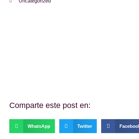
Uncategorized
¿Te hemos ayudado?
Si es así, y quieres hacer posible que continuemos co
con una donación.
Comparte este post en:
WhatsApp
Twitter
Faceboo