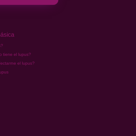
ásica
s?
 tiene el lupus?
ectarme el lupus?
lupus