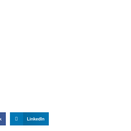
n nuestra labor, puedes colaborar
k
LinkedIn