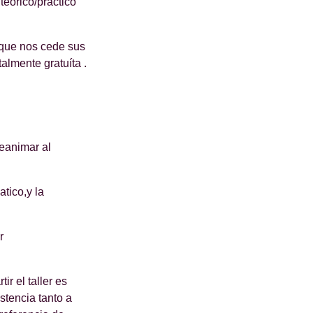
teórico/práctico
 que nos cede sus
almente gratuíta .
reanimar al
tico,y la
r
ir el taller es
tencia tanto a