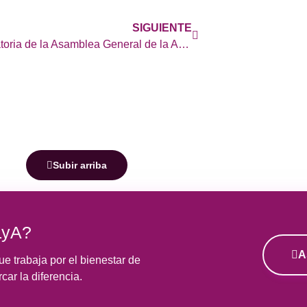
SIGUIENTE
Convocatoria de la Asamblea General de la Asociación Madrileña de Enfermos de Lupus y Amigos (AMELyA)
Subir arriba
LyA?
A
e trabaja por el bienestar de
ar la diferencia.