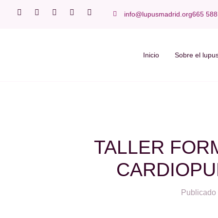
info@lupusmadrid.org
665 588
Inicio
Sobre el lupu
TALLER FOR
CARDIOPU
Publicado 