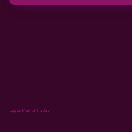
CIF: G-81359275.
Registrada en el Registro de Asociaciones de la
Comunidad de Madrid con el número 15688.
Declarada de utilidad pública municipal.
Calle Ferrocarril, 18- Planta 2. Oficina 1. 28045 Madrid
(España)
Lupus Madrid © 2026