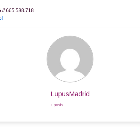
 // 665.588.718
b!
LupusMadrid
+ posts