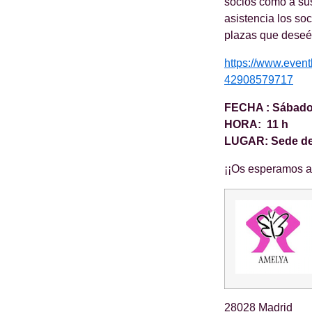
socios como a sus
asistencia los so
plazas que deseé
https://www.event
42908579717
FECHA : Sábado
HORA: 11 h
LUGAR: Sede de
¡¡Os esperamos a 
28028 Madrid