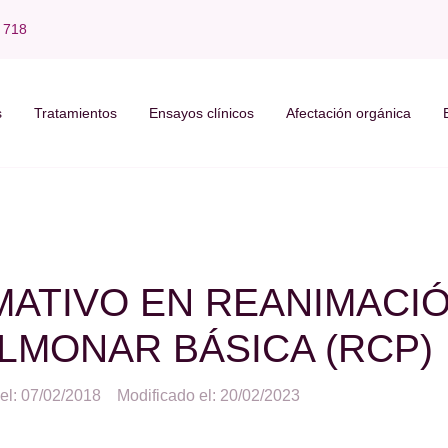
 718
s
Tratamientos
Ensayos clínicos
Afectación orgánica
MATIVO EN REANIMACI
LMONAR BÁSICA (RCP)
el: 07/02/2018
Modificado el: 20/02/2023