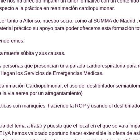
e nos ha ofrecido impartir un taller formativo con un contenido 
respecto a la práctica en reanimación cardiopulmonar.
r tanto a Alfonso, nuestro socio, como al SUMMA de Madrid ,
terial práctico su apoyo para poder ofreceros esta formación tot
renderemos:
la muerte súbita y sus causas.
s personas que presencian una parada cardiorespiratoria para 
 llegan los Servicios de Emergéncias Médicas.
animación Cardiopulmonar, el uso del desfibrilador semiautoma
 la via aerea por un atragantamiento)
cticas con maniquíes, haciendo la RCP y usando el desfibrilado
a del tema a tratar y puesto que el local en el que se va a impart
yA hemos valorado oportuno hacer extensible la oferta de asis