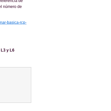
referencia de
 el número de
nar-basica-rcp-
 L3 y L6