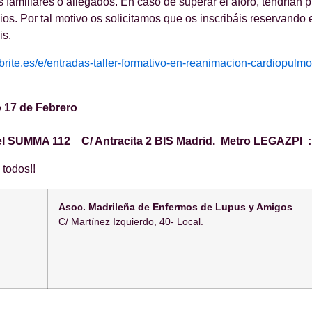
 familiares o allegados. En caso de superar el aforo, tendrían p
cios. Por tal motivo os solicitamos que os inscribáis reservando
is.
brite.es/e/entradas-taller-formativo-en-reanimacion-cardiopulmo
 17 de Febrero
l SUMMA 112 C/ Antracita 2 BIS Madrid.
Metro LEGAZPI :
todos!!
Asoc. Madrileña de Enfermos de Lupus y Amigos
C/ Martínez Izquierdo, 40- Local.