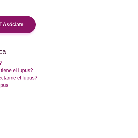
Asóciate
ca
?
tiene el lupus?
ctarme el lupus?
upus