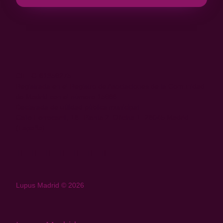
CIF: G-81359275.
Registrada en el Registro de Asociaciones de la Comunidad
de Madrid con el número 15688.
Declarada de utilidad pública municipal.
Calle Ferrocarril, 18- Planta 2. Oficina 1. 28045 Madrid
(España)
Lupus Madrid © 2026