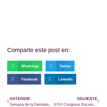
Si es así, y quieres hacer posible que
continuemos con nuestra labor, puedes
colaborar con una donación.
Comparte este post en:
WhatsApp
Twitter
Facebook
LinkedIn
ANTERIOR
SIGUIENTE
Semana de la Dermatología en el Hospital Universitario de la Princesa
XXVI Congreso Nacional en Ávila… os esperamos a todos!!