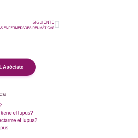
SIGUIENTE
LAS ENFERMEDADES REUMÁTICAS
Asóciate
ca
?
tiene el lupus?
ctarme el lupus?
upus