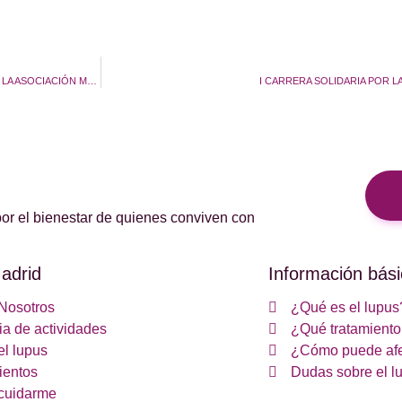
CONVOCATORIA ASAMBLEAS GENERAL ORDINARIA Y EXTRAORDINARIA DE LA ASOCIACIÓN MADRILEÑA DE ENFERMOS DE LUPUS Y AMIGOS (AMELyA)
I CARRERA SOLIDARIA POR 
or el bienestar de quienes conviven con
adrid
Información bási
Nosotros
¿Qué es el lupus
a de actividades
¿Qué tratamiento 
el lupus
¿Cómo puede afe
ientos
Dudas sobre el l
cuidarme