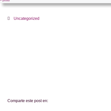
+ posts
Uncategorized
¿Te hemos ayudado?
Si es así, y quieres hacer posible que continuemos c
Comparte este post en: