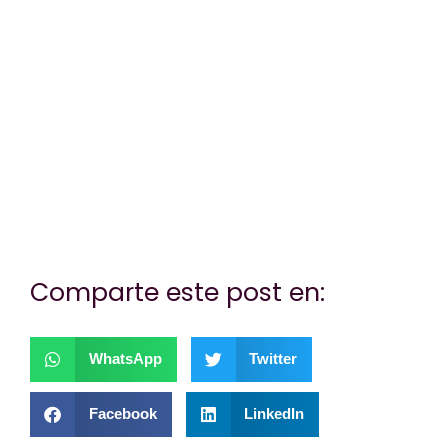
¿Te hemos ayudado?
Si es así, y quieres hacer posible que
continuemos con nuestra labor, puedes
colaborar con una donación.
Comparte este post en:
WhatsApp
Twitter
Facebook
LinkedIn