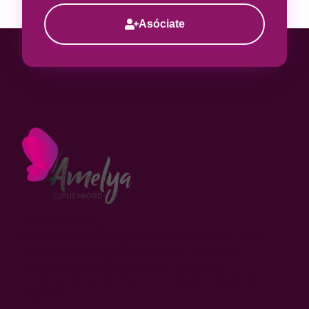
Asóciate
CIF: G-81359275.
Registrada en el Registro de Asociaciones de la
Comunidad de Madrid con el número 15688.
Declarada de utilidad pública municipal.
Calle Ferrocarril, 18- Planta 2. Oficina 1. 28045 Madrid
(España)