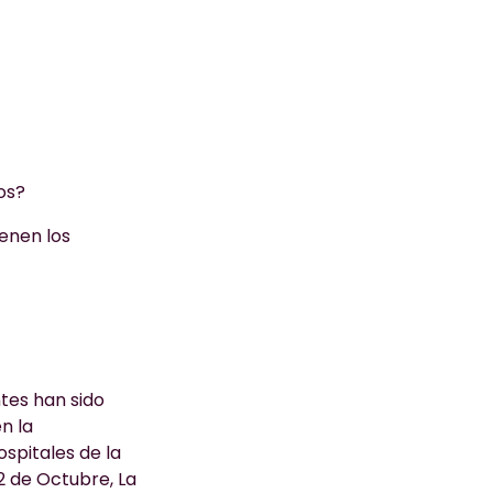
os?
enen los
ntes han sido
n la
spitales de la
2 de Octubre, La