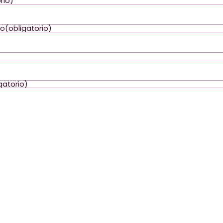
rio)
co
(obligatorio)
gatorio)