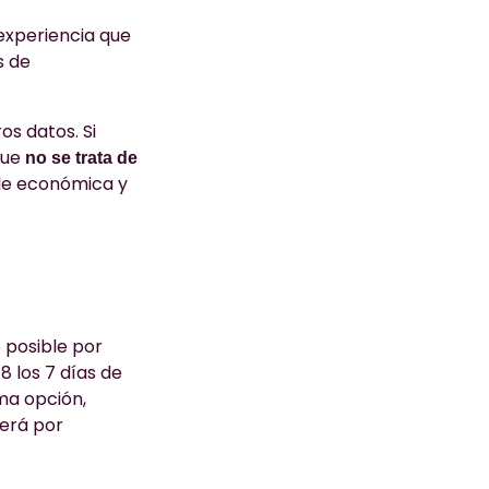
experiencia que
s de
s datos. Si
que
no se trata de
dole económica y
 posible por
8 los 7 días de
ima opción,
Será por