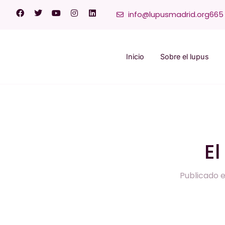
info@lupusmadrid.org
665 
Inicio
Sobre el lupus
El
Publicado e