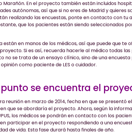
io Marañón. En el proyecto también están incluidos hospit
es autónomas, así que si no eres de Madrid y quieres s
stán realizando las encuestas, ponte en contacto con tu a
stante, que los pacientes están siendo seleccionados por
a están en manos de los médicos, así que puede que te 
 proyecto. Si es así, recuerda hacerle al médico todas la
to no se trata de un ensayo clínico, sino de una encuest
y opinión como paciente de LES o cuidador.
 punto se encuentra el proye
a reunión en marzo de 2014, fecha en que se presentó el
en que se abordaría el proyecto. Ahora, según la infor
UPUS, los médicos se pondrán en contacto con los pacient
eren participar en el proyecto respondiendo a una encues
idad de vida. Esta fase durará hasta finales de año.