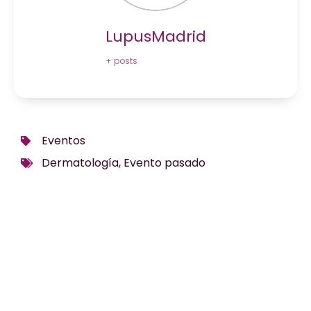
LupusMadrid
+ posts
Eventos
Dermatología
,
Evento pasado
¿Te hemos ayudado?
Si es así, y quieres hacer posible que
continuemos con nuestra labor, puedes