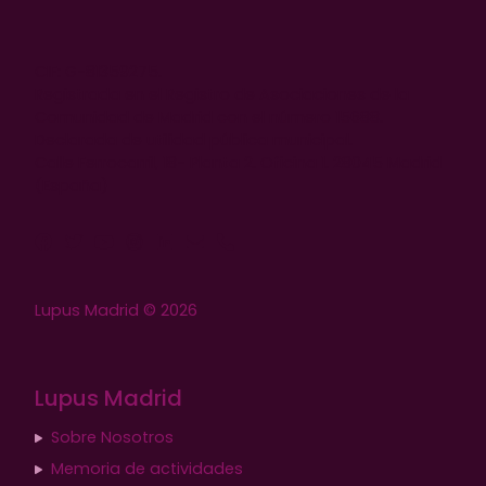
CIF: G-81359275.
Registrada en el Registro de Asociaciones de la
Comunidad de Madrid con el número 15688.
Declarada de utilidad pública municipal.
Calle Ferrocarril, 18- Planta 2. Oficina 1. 28045 Madrid
(España)
Lupus Madrid © 2026
Lupus Madrid
Sobre Nosotros
Memoria de actividades