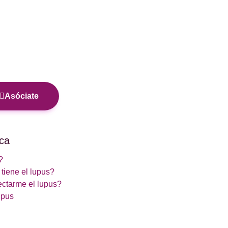
Asóciate
ca
?
tiene el lupus?
ctarme el lupus?
upus