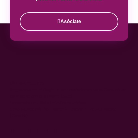
Asóciate
CIF: G-81359275.
Registrada en el Registro de Asociaciones de la Comunidad
de Madrid con el número 15688.
Declarada de utilidad pública municipal.
Calle Ferrocarril, 18- Planta 2. Oficina 1. 28045 Madrid
(España)