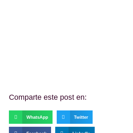
¿Te hemos ayudado?
Si es así, y quieres hacer posible que
continuemos con nuestra labor, puedes
colaborar con una donación.
Comparte este post en:
WhatsApp
Twitter