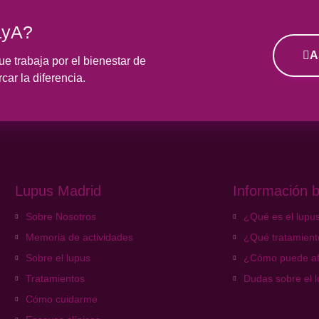
LyA?
A
e trabaja por el bienestar de
ar la diferencia.
Lupus Madrid
Información b
Sobre Nosotros
¿Qué es el lupu
Memoria de actividades
¿Qué tratamiento
Sobre el lupus
¿Cómo puede af
Tratamientos
Dudas sobre el 
Cómo cuidarme