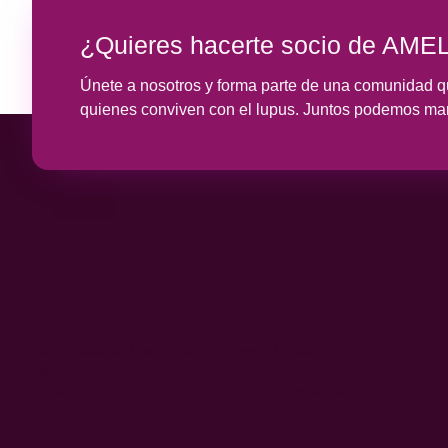
¿Quieres hacerte socio de AME
Únete a nosotros y forma parte de una comunidad qu
quienes conviven con el lupus. Juntos podemos marc
CIF: G-81359275.
Registrada en el Registro de Asociaciones de la
Comunidad de Madrid con el número 15688.
Declarada de utilidad pública municipal.
Calle Ferrocarril, 18- Planta 2. Oficina 1. 28045 Madrid
(España)