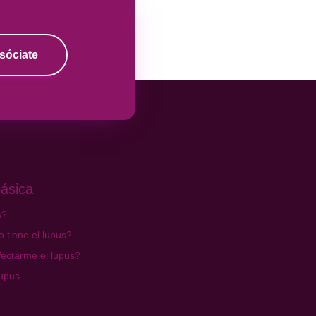
sóciate
ásica
s?
 tiene el lupus?
ectarme el lupus?
lupus